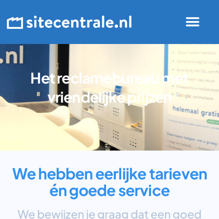
Het reclamebureau met
vriendelijke prijzen​
We hebben eerlijke tarieven
én goede service
We bewijzen je graag dat een goed